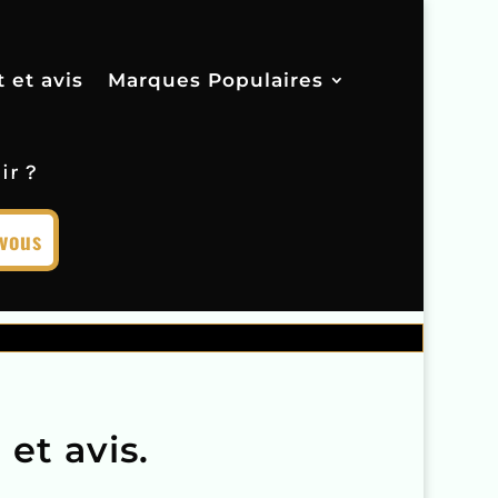
t et avis
Marques Populaires
ir ?
 vous
et avis.