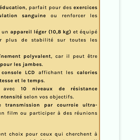
ééducation
, parfait pour des
exercices
ulation sanguine
ou renforcer les
c un
appareil léger (10,8 kg)
et équipé
 plus de stabilité sur toutes les
înement polyvalent
, car il peut être
 pour les jambes
.
a
console LCD
affichant les
calories
itesse et le temps
.
, avec
10 niveaux de résistance
’intensité
selon vos objectifs.
ne
transmission par courroie ultra-
un film ou participer à des réunions
ent choix pour ceux qui cherchent à