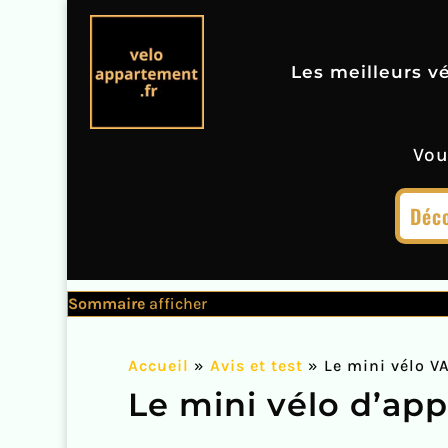
Les meilleurs v
Vou
Déco
Sommaire
afficher
Accueil
»
Avis et test
»
Le mini vélo V
Le mini vélo d’ap