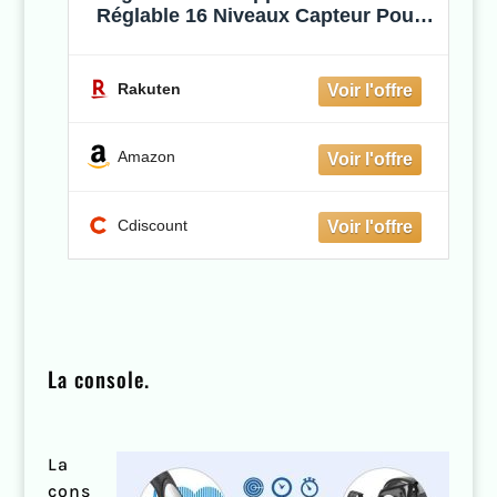
Réglable 16 Niveaux Capteur Pouls
Entraîneur Hanches Bandes Fitness
Velo Appartement Musculation -
Sportana
Rakuten
Amazon
Cdiscount
La console.
La
cons