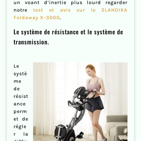
un voant d’inertie plus lourd regarder
notre
test et avis sur le SLANDIKA
Foldaway X-3000
.
Le système de résistance et le système de
transmission.
Le
systè
me
de
résist
ance
perm
et de
régle
r la